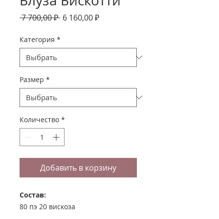
Блуза Бискотти
Обычная
Спеццена
 7 700,00 ₽ 
6 160,00 ₽
цена
Категория
*
Размер
*
Количество
*
Добавить в корзину
Состав:
80 пэ 20 вискоза