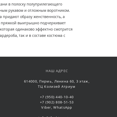
кани в полоску полуприлегающего
еным рукавом и отложным воротником.
а придают образу женственность, а
й пряжкой выигрышно подчеркивает
 которая одинаково эффектно смотрится
рдероба, так и в составе костюма с
НАШ АДРЕС
614000, Пермь, Ленина 60, 3 этаж,
ТЦ Колизей Атриум
+7 (950) 440-10-40
+7 (902) 808-51-53
Viber, WhatsApp