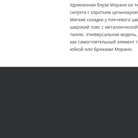
Удлиненная блуза Морано из т
силуэта с коротким цельнокро
Мягкие складки у плечевого шв
широкий пояс с металлическо
талию. Универсальная модель,
как самостоятельный элемент га
юбкой или брюками Морано.