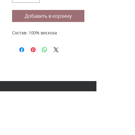
Добавить в корзину
Состав: 100% вискоза
НАШ АДРЕС
614000, Пермь, Ленина 60, 3
этаж,
ТЦ Колизей Атриум