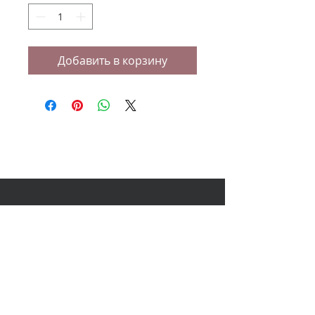
Добавить в корзину
НАШ АДРЕС
614000, Пермь, Ленина 60, 3
этаж,
ТЦ Колизей Атриум