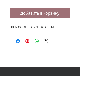
Добавить в корзину
98% ХЛОПОК 2% ЭЛАСТАН
НАШ АДРЕС
614000, Пермь, Ленина 60, 3
этаж,
ТЦ Колизей Атриум