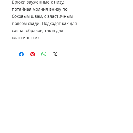
Брюки зауженные к низу,
потайная молния внизу по
боковым швам, с эластичным
поясом сзади. Подходят как для
casual образов, так и для
классических.
НАШ АДРЕС
614000, Пермь, Ленина 60, 3
этаж,
ТЦ Колизей Атриум