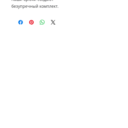
безупречный комплект.
НАШ АДРЕС
614000, Пермь, Ленина 60, 3
этаж,
ТЦ Колизей Атриум
+7 (950) 440-10-40
+7 (902) 808-51-53
Viber, WhatsApp