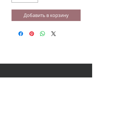
Добавить в корзину
НАШ АДРЕС
614000, Пермь, Ленина 60, 3
этаж,
ТЦ Колизей Атриум
+7 (950) 440-10-40
+7 (902) 808-51-53