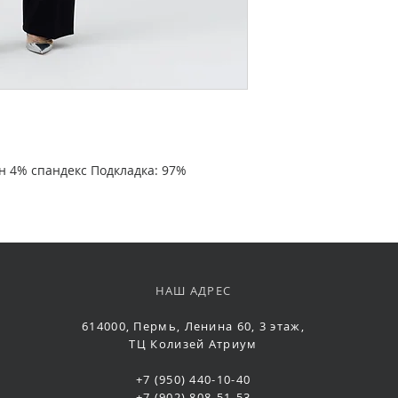
н 4% спандекс Подкладка: 97%
НАШ АДРЕС
614000, Пермь, Ленина 60, 3 этаж,
ТЦ Колизей Атриум
+7 (950) 440-10-40
+7 (902) 808-51-53