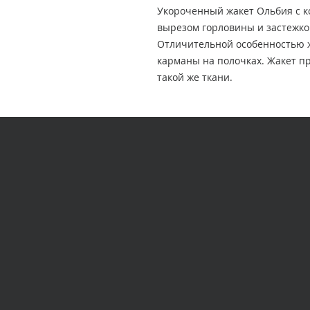
Укороченный жакет Ольбия с к
вырезом горловины и застежко
Отличительной особенностью 
карманы на полочках. Жакет пр
такой же ткани.