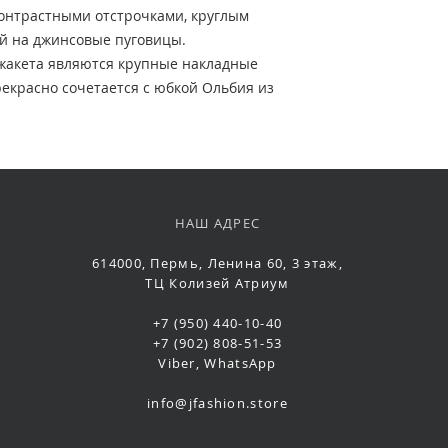
онтрастными отстрочками, круглым
й на джинсовые пуговицы.
жакета являются крупные накладные
екрасно сочетается с юбкой Ольбия из
НАШ АДРЕС
614000, Пермь, Ленина 60, 3 этаж,
ТЦ Колизей Атриум
+7 (950) 440-10-40
+7 (902) 808-51-53
Viber, WhatsApp
info@jfashion.store