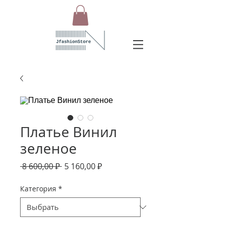
Платье Винил
зеленое
Обычная
Спеццена
 8 600,00 ₽ 
5 160,00 ₽
цена
Категория
*