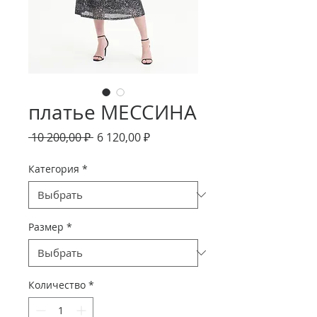
платье МЕССИНА
Обычная
Спеццена
 10 200,00 ₽ 
6 120,00 ₽
цена
Категория
*
Размер
*
Количество
*