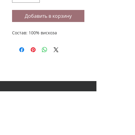
Добавить в корзину
Состав: 100% вискоза
НАШ АДРЕС
614000, Пермь, Ленина 60, 3
этаж,
ТЦ Колизей Атриум