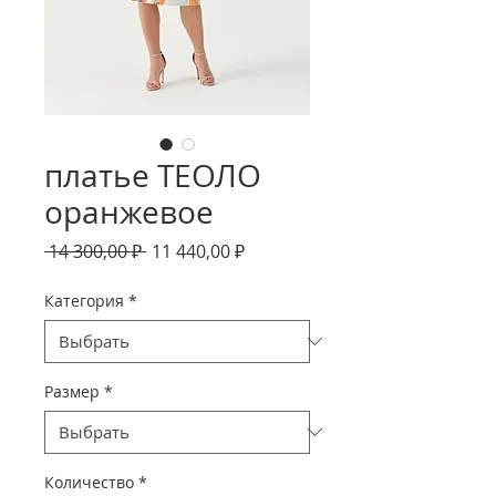
платье ТЕОЛО
оранжевое
Обычная
Спеццена
 14 300,00 ₽ 
11 440,00 ₽
цена
Категория
*
Размер
*
Количество
*