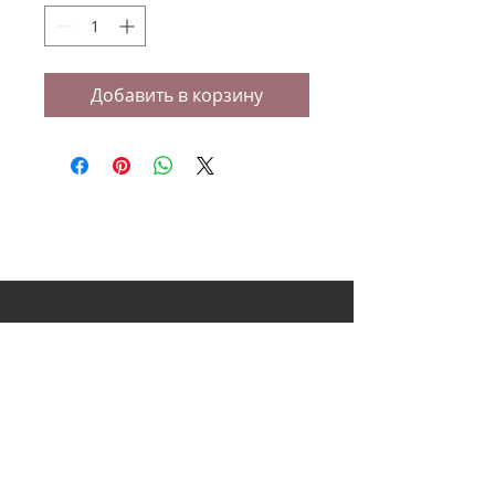
Добавить в корзину
НАШ АДРЕС
614000, Пермь, Ленина 60, 3
этаж,
ТЦ Колизей Атриум