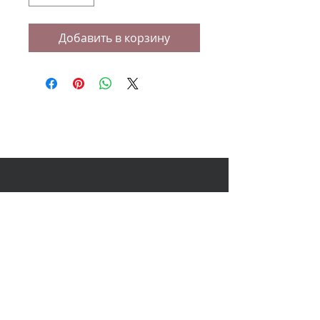
Добавить в корзину
НАШ АДРЕС
614000, Пермь, Ленина 60, 3
этаж,
ТЦ Колизей Атриум
+7 (950) 440-10-40
+7 (902) 808-51-53